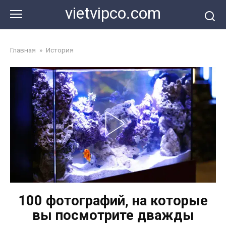
Перейти
vietvipco.com
к
контенту
Главная
»
История
100 фотографий, на которые
вы посмотрите дважды