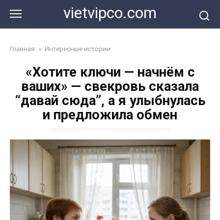
Перейти
vietvipco.com
к
контенту
Главная
»
Интересные истории
«Хотите ключи — начнём с
ваших» — свекровь сказала
“давай сюда”, а я улыбнулась
и предложила обмен