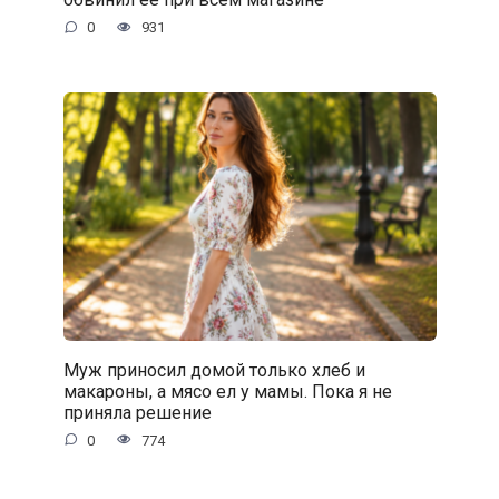
0
931
Муж приносил домой только хлеб и
макароны, а мясо ел у мамы. Пока я не
приняла решение
0
774