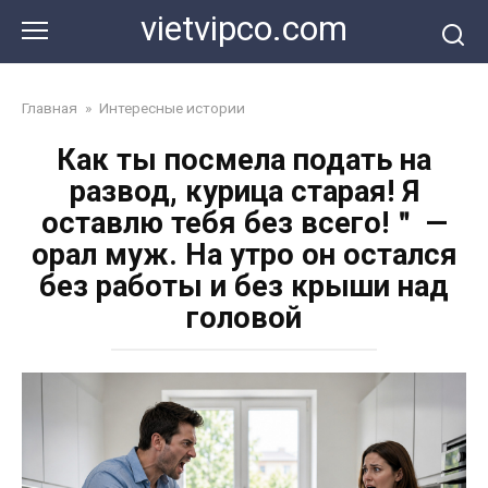
Перейти
vietvipco.com
к
контенту
Главная
»
Интересные истории
Как ты посмела подать на
развод, курица старая! Я
оставлю тебя без всего!＂ —
орал муж. На утро он остался
без работы и без крыши над
головой