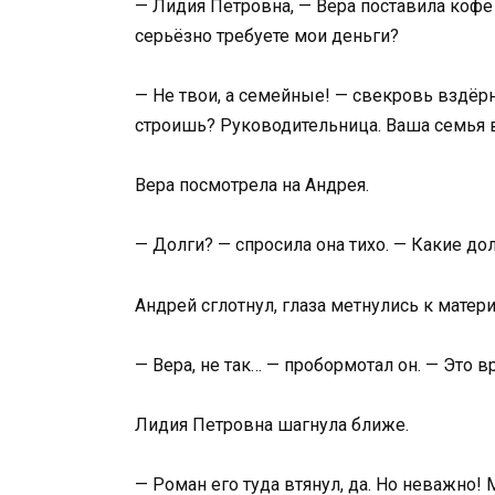
— Лидия Петровна, — Вера поставила кофе 
серьёзно требуете мои деньги?
— Не твои, а семейные! — свекровь вздёрн
строишь? Руководительница. Ваша семья в б
Вера посмотрела на Андрея.
— Долги? — спросила она тихо. — Какие до
Андрей сглотнул, глаза метнулись к матери
— Вера, не так… — пробормотал он. — Это в
Лидия Петровна шагнула ближе.
— Роман его туда втянул, да. Но неважно!