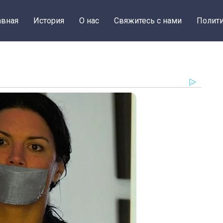
авная
История
О нас
Свяжитесь с нами
Полити