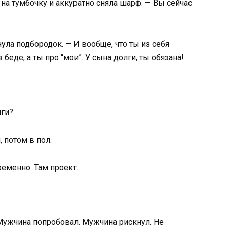
на тумбочку и аккуратно сняла шарф. — Вы сейчас
ула подбородок. — И вообще, что ты из себя
еде, а ты про “мои”. У сына долги, ты обязана!
лги?
, потом в пол.
ременно. Там проект.
 Мужчина попробовал. Мужчина рискнул. Не