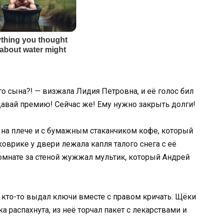
 сына?! — визжала Лидия Петровна, и её голос бил
тдавай премию! Сейчас же! Ему нужно закрыть долги!
а на плече и с бумажным стаканчиком кофе, который
 коврике у двери лежала капля талого снега с её
 комнате за стеной жужжал мультик, который Андрей
й кто-то выдал ключи вместе с правом кричать. Щёки
ка распахнута, из неё торчал пакет с лекарствами и