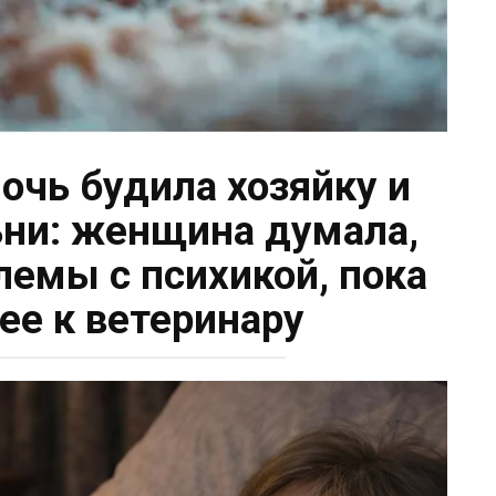
чь будила хозяйку и
льни: женщина думала,
лемы с психикой, пока
 ее к ветеринару