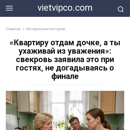
Перейти
vietvipco.com
к
контенту
Главная
»
Интересные истории
«Квартиру отдам дочке, а ты
ухаживай из уважения»:
свекровь заявила это при
гостях, не догадываясь о
финале