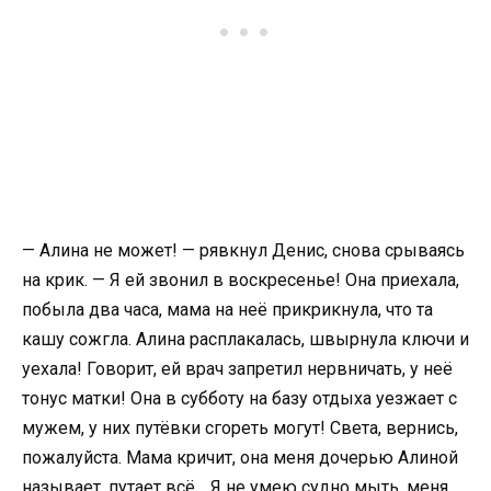
— Алина не может! — рявкнул Денис, снова срываясь
на крик. — Я ей звонил в воскресенье! Она приехала,
побыла два часа, мама на неё прикрикнула, что та
кашу сожгла. Алина расплакалась, швырнула ключи и
уехала! Говорит, ей врач запретил нервничать, у неё
тонус матки! Она в субботу на базу отдыха уезжает с
мужем, у них путёвки сгореть могут! Света, вернись,
пожалуйста. Мама кричит, она меня дочерью Алиной
называет, путает всё… Я не умею судно мыть, меня