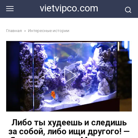
Перейти
vietvipco.com
к
контенту
Главная
»
Интересные истории
Либо ты худеешь и следишь
за собой, либо ищи другого! —