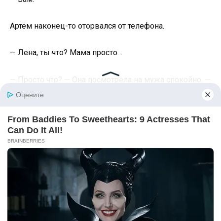
Артём наконец-то оторвался от телефона.
— Лена, ты что? Мама просто…
— Просто что? — Она посмотрела на мужа спокойно. —
Просто говорит, что я корова? Просто считает мои
килограммы? Просто каждый раз, когда приезжает,
находит, что не так?
— Ну она же не со зла…
— Артём. — Лена произнесла его имя тихо, но так, что
он замолчал. — Она со зла. И ты это знаешь.
Валерия Павловна между тем уже собралась —