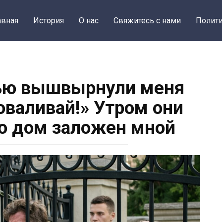
авная
История
О нас
Свяжитесь с нами
Полити
ью вышвырнули меня
оваливай!» Утром они
о дом заложен мной