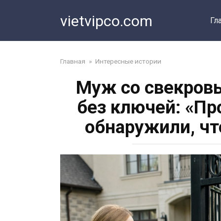
Перейти
vietvipco.com
к
Гл
контенту
Главная
»
Интересные истории
Муж со свекров
без ключей: «Пр
обнаружили, чт