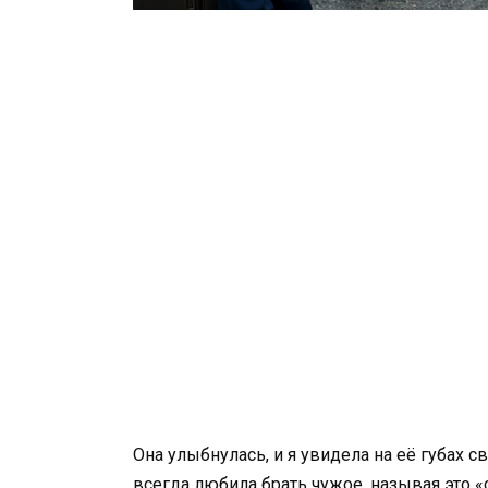
Она улыбнулась, и я увидела на её губах 
всегда любила брать чужое, называя это