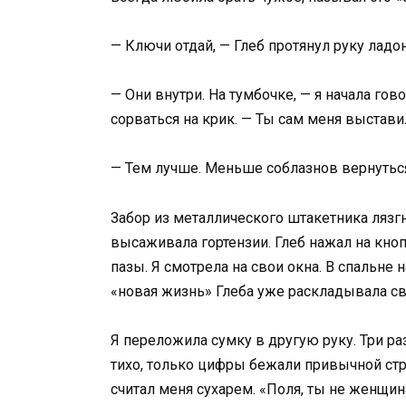
— Ключи отдай, — Глеб протянул руку ладо
— Они внутри. На тумбочке, — я начала го
сорваться на крик. — Ты сам меня выставил
— Тем лучше. Меньше соблазнов вернутьс
Забор из металлического штакетника лязгн
высаживала гортензии. Глеб нажал на кно
пазы. Я смотрела на свои окна. В спальне 
«новая жизнь» Глеба уже раскладывала св
Я переложила сумку в другую руку. Три р
тихо, только цифры бежали привычной стр
считал меня сухарем. «Поля, ты не женщина