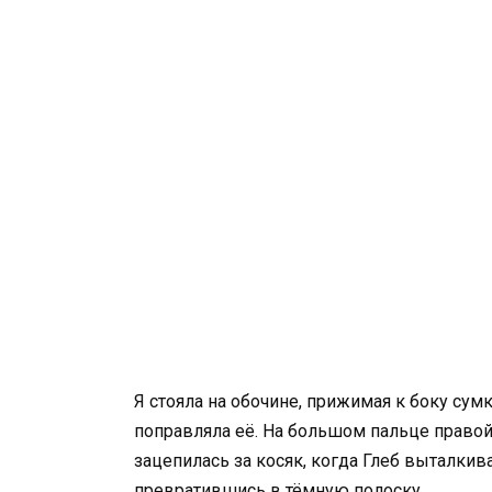
Я стояла на обочине, прижимая к боку сумк
поправляла её. На большом пальце право
зацепилась за косяк, когда Глеб выталкив
превратившись в тёмную полоску.