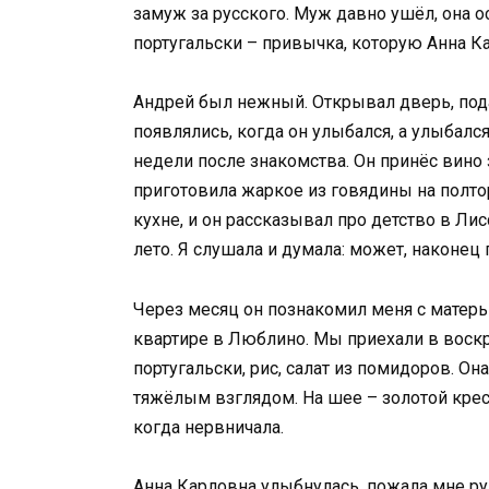
замуж за русского. Муж давно ушёл, она о
португальски – привычка, которую Анна К
Андрей был нежный. Открывал дверь, пода
появлялись, когда он улыбался, а улыбался
недели после знакомства. Он принёс вино з
приготовила жаркое из говядины на полтор
кухне, и он рассказывал про детство в Ли
лето. Я слушала и думала: может, наконец 
Через месяц он познакомил меня с матерь
квартире в Люблино. Мы приехали в воскре
португальски, рис, салат из помидоров. Он
тяжёлым взглядом. На шее – золотой крест
когда нервничала.
Анна Карловна улыбнулась, пожала мне рук