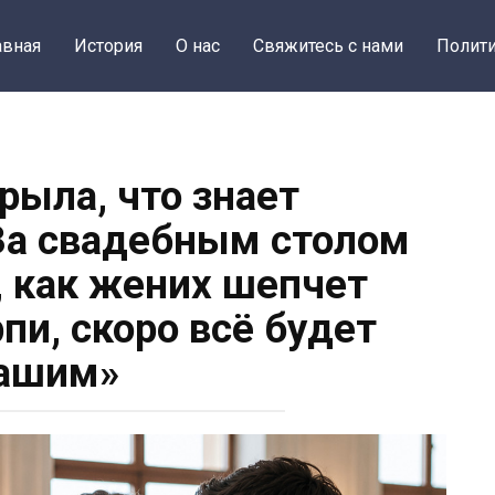
авная
История
О нас
Свяжитесь с нами
Полити
рыла, что знает
За свадебным столом
 как жених шепчет
пи, скоро всё будет
ашим»