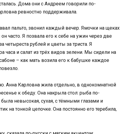
сталась. Дома они с Андреем говорили по-
арловна ревностно поддерживала.
вал пальто, звонил каждый вечер. Ямочки на щеках
 он часто. Я позвала его к себе на ужин через две
а четыреста рублей и цветы за триста. Я
а часа и салат из трёх видов зелени. Мы сидели на
ссабоне – как мать возила его к бабушке каждое
повезло.
ю. Анна Карловна жила отдельно, в однокомнатной
сенье к обеду. Она накрыла стол: рыба по-
а была невысокая, сухая, с тёмными глазами и
ик на тонкой цепочке. Она постоянно его теребила,
у, сказала по-русски с мягким акцентом: