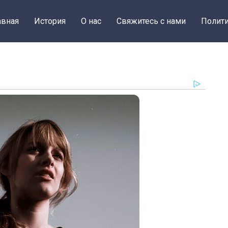
авная
История
О нас
Свяжитесь с нами
Полити