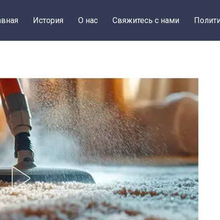
авная
История
О нас
Свяжитесь с нами
Полити