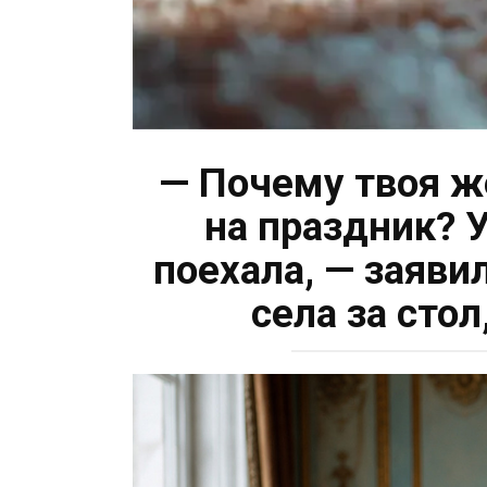
— Почему твоя ж
на праздник? У
поехала, — заяви
села за сто