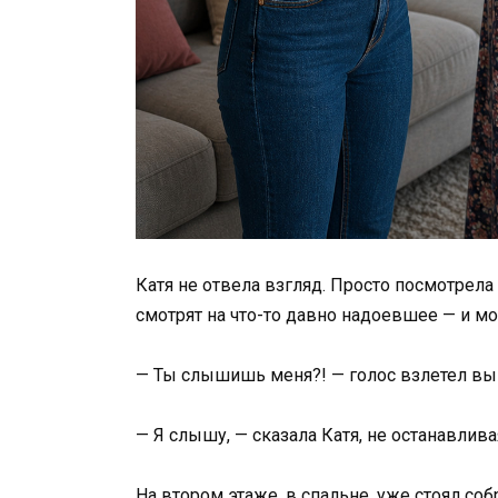
Катя не отвела взгляд. Просто посмотрела
смотрят на что-то давно надоевшее — и мо
— Ты слышишь меня?! — голос взлетел выш
— Я слышу, — сказала Катя, не останавлива
На втором этаже, в спальне, уже стоял со