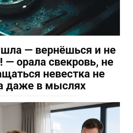
ушла — вернёшься и не
 — орала свекровь, не
ращаться невестка не
а даже в мыслях