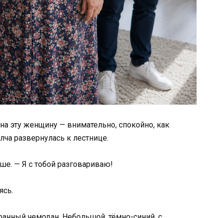
 на эту женщину — внимательно, спокойно, как
лча развернулась к лестнице.
е. — Я с тобой разговариваю!
ясь.
бранный чемодан. Небольшой, тёмно-синий, с