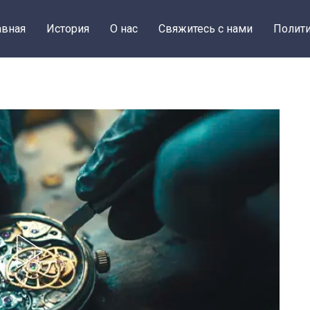
авная
История
О нас
Свяжитесь с нами
Полити