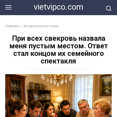
Перейти
vietvipco.com
к
контенту
Главная
»
Интересные истории
При всех свекровь назвала
меня пустым местом. Ответ
стал концом их семейного
спектакля