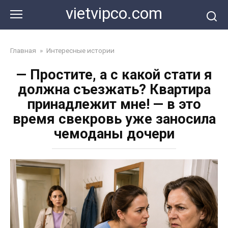
Перейти
vietvipco.com
к
контенту
Главная
»
Интересные истории
— Простите, а с какой стати я
должна съезжать? Квартира
принадлежит мне! — в это
время свекровь уже заносила
чемоданы дочери