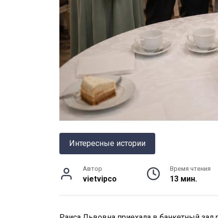
Интересные истории
Автор
Время чтения
vietvipco
13 мин.
Раиса Львовна приехала в банкетный зал р