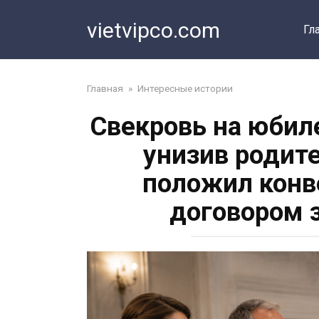
Перейти
vietvipco.com
к
Гл
контенту
Главная
»
Интересные истории
Свекровь на юбил
унизив родит
положил конв
договором 