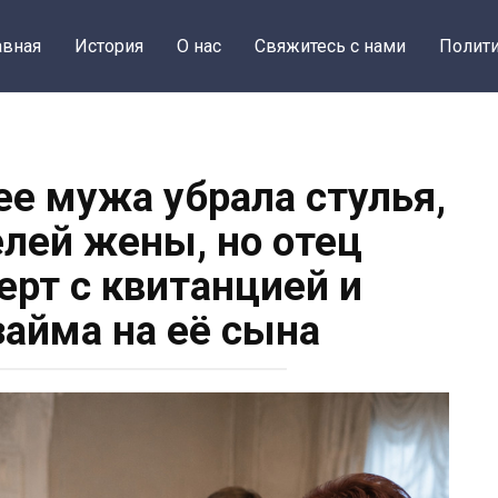
авная
История
О нас
Свяжитесь с нами
Полити
ее мужа убрала стулья,
елей жены, но отец
ерт с квитанцией и
займа на её сына