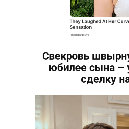
Свекровь швырну
юбилее сына – 
сделку н