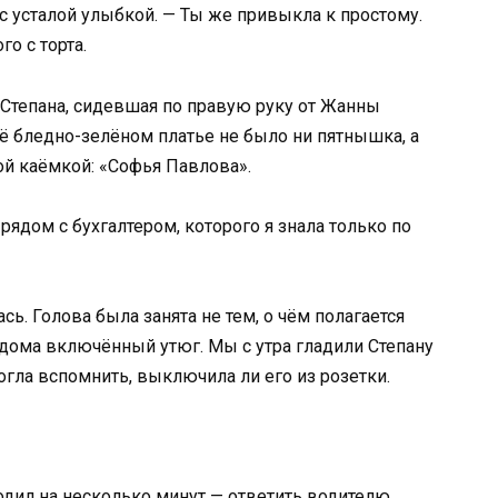
 с усталой улыбкой. — Ты же привыкла к простому.
го с торта.
Степана, сидевшая по правую руку от Жанны
её бледно-зелёном платье не было ни пятнышка, а
ой каёмкой: «Софья Павлова».
 рядом с бухгалтером, которого я знала только по
сь. Голова была занята не тем, о чём полагается
 дома включённый утюг. Мы с утра гладили Степану
могла вспомнить, выключила ли его из розетки.
одил на несколько минут — ответить водителю,