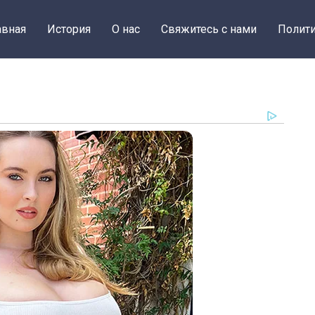
авная
История
О нас
Свяжитесь с нами
Полити