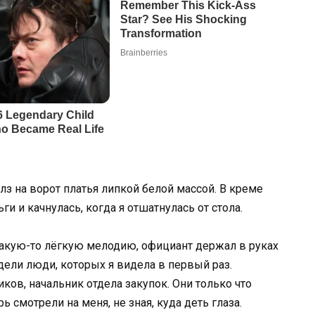
лз на ворот платья липкой белой массой. В креме
ги и качнулась, когда я отшатнулась от стола.
акую-то лёгкую мелодию, официант держал в руках
идели люди, которых я видела в первый раз.
ков, начальник отдела закупок. Они только что
ь смотрели на меня, не зная, куда деть глаза.