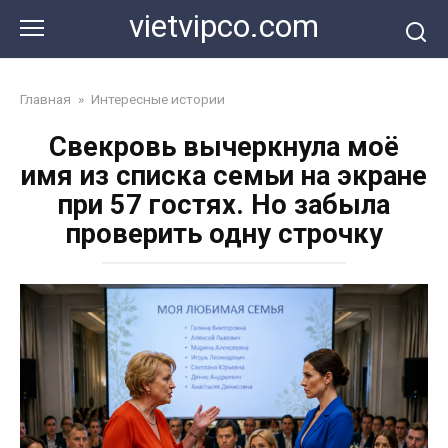
Перейти
vietvipco.com
к
контенту
Главная
»
Интересные истории
Свекровь вычеркнула моё
имя из списка семьи на экране
при 57 гостях. Но забыла
проверить одну строчку