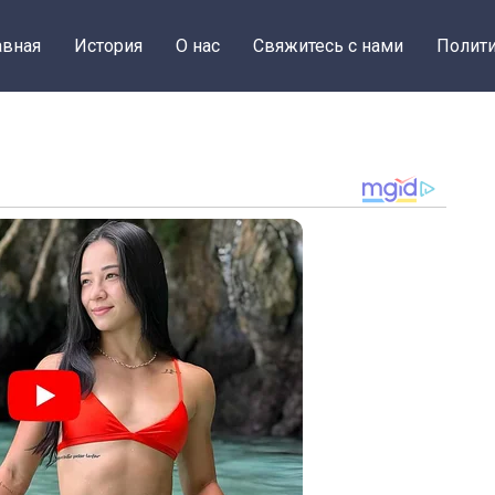
авная
История
О нас
Свяжитесь с нами
Полити