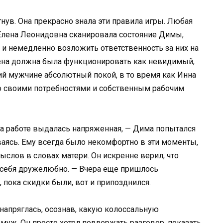
нув. Она прекрасно знала эти правила игры. Любая
о Елена Леонидовна сканировала состояние Димы,
 и немедленно возложить ответственность за них на
жена должна была функционировать как невидимый,
 мужчине абсолютный покой, в то время как Инна
о своими потребностями и собственным рабочим
на работе выдалась напряженная, — Дима попытался
аясь. Ему всегда было некомфортно в эти моменты,
мыслов в словах матери. Он искренне верил, что
 себя дружелюбно. — Вчера еще пришлось
 пока скидки были, вот и припозднился.
 напряглась, осознав, какую колоссальную
муж. Он просто хотел поддержать разговор, показать