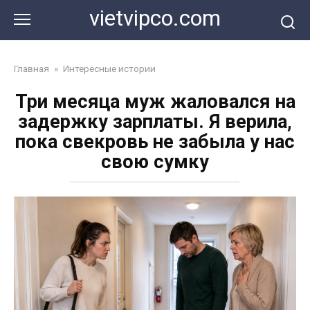
Перейти
vietvipco.com
к
контенту
Главная
»
Интересные истории
Три месяца муж жаловался на
задержку зарплаты. Я верила,
пока свекровь не забыла у нас
свою сумку