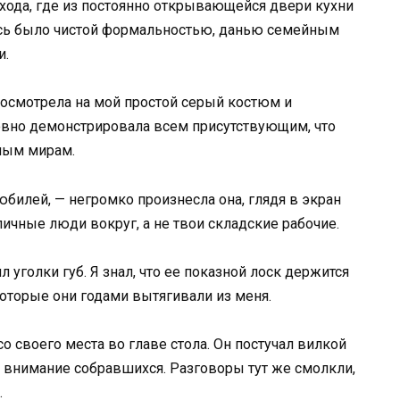
охода, где из постоянно открывающейся двери кухни
есь было чистой формальностью, данью семейным
и.
посмотрела на мой простой серый костюм и
ловно демонстрировала всем присутствующим, что
ным мирам.
юбилей, — негромко произнесла она, глядя в экран
личные люди вокруг, а не твои складские рабочие.
л уголки губ. Я знал, что ее показной лоск держится
которые они годами вытягивали из меня.
о своего места во главе стола. Он постучал вилкой
я внимание собравшихся. Разговоры тут же смолкли,
.