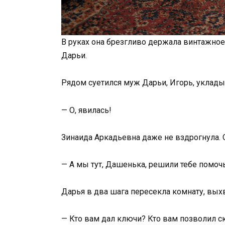
В руках она брезгливо держала винтажное
Дарьи.
Рядом суетился муж Дарьи, Игорь, уклады
— О, явилась!
Зинаида Аркадьевна даже не вздрогнула. О
— А мы тут, Дашенька, решили тебе помо
Дарья в два шага пересекла комнату, выхв
— Кто вам дал ключи? Кто вам позволил с