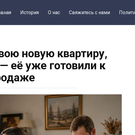
авная
История
О нас
Свяжитесь с нами
Полити
вою новую квартиру,
— её уже готовили к
родаже