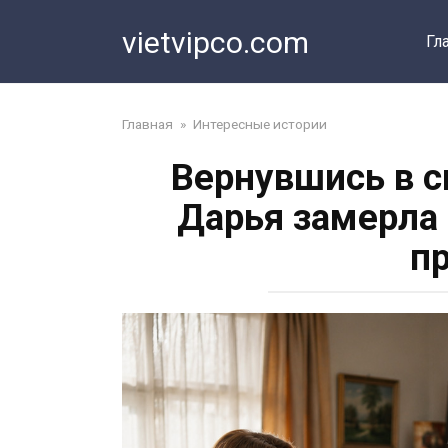
Перейти
vietvipco.com
к
Гл
контенту
Главная
»
Интересные истории
Вернувшись в с
Дарья замерла 
п