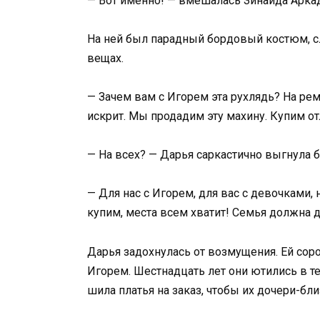
— Вот именно! — вмешалась Зинаида Аркадь
На ней был парадный бордовый костюм, сл
вещах.
— Зачем вам с Игорем эта рухлядь? На ре
искрит. Мы продадим эту махину. Купим от
— На всех? — Дарья саркастично выгнула б
— Для нас с Игорем, для вас с девочками,
купим, места всем хватит! Семья должна 
Дарья задохнулась от возмущения. Ей соро
Игорем. Шестнадцать лет они ютились в т
шила платья на заказ, чтобы их дочери-бл