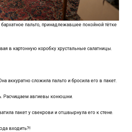
 бархатное пальто, принадлежавшее покойной тётке
вая в картонную коробку хрустальные салатницы.
на аккуратно сложила пальто и бросила его в пакет.
чь. Расчищаем авгиевы конюшни.
атила пакет у свекрови и отшвырнула его к стене.
юда входить?!