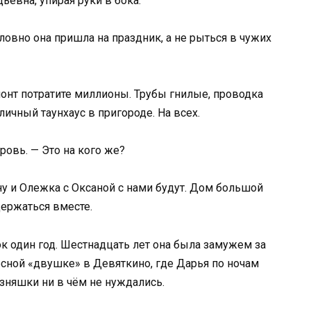
евна, упирая руки в бока.
овно она пришла на праздник, а не рыться в чужих
монт потратите миллионы. Трубы гнилые, проводка
личный таунхаус в пригороде. На всех.
ровь. — Это на кого же?
 ну и Олежка с Оксаной с нами будут. Дом большой
держаться вместе.
к один год. Шестнадцать лет она была замужем за
есной «двушке» в Девяткино, где Дарья по ночам
изняшки ни в чём не нуждались.