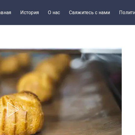
авная
История
О нас
Свяжитесь с нами
Полити