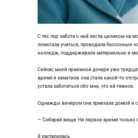
С тех пор забота о ней легла целиком на мо
помогала учиться, проводила бессонные но
колледж, поддерживала материально и мо
Сейчас моей приёмной дочери уже тридцать
время я заметила: она стала какой-то отст
устала заботиться обо мне, что ей тяжело.
Однажды вечером она приехала домой и с
— Собирай вещи. На первое время только 
Я растерялась: