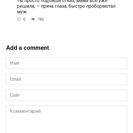
Ты просто подпиши отказ, мама всё уже
решила, — пряча глаза, быстро пробормотал
муж
0
762
Add a comment
Имя
*
Email
*
Сайт
Комментарий