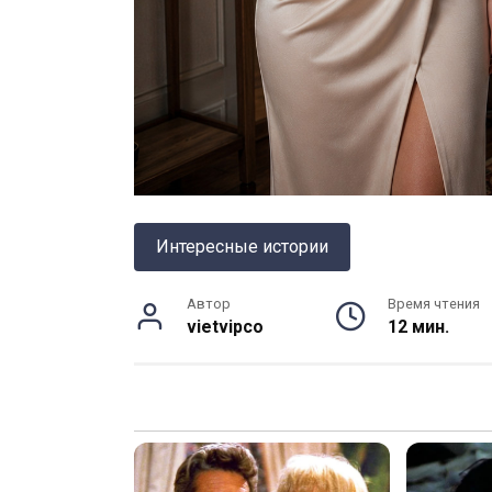
Интересные истории
Автор
Время чтения
vietvipco
12 мин.