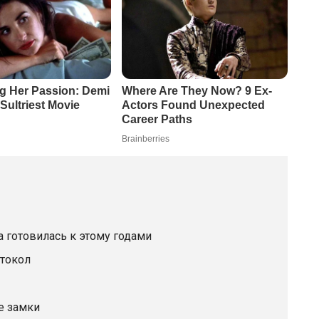
а готовилась к этому годами
отокол
е замки