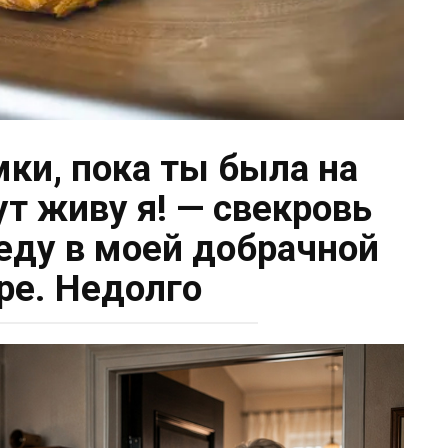
мки, пока ты была на
ут живу я! — свекровь
еду в моей добрачной
ре. Недолго