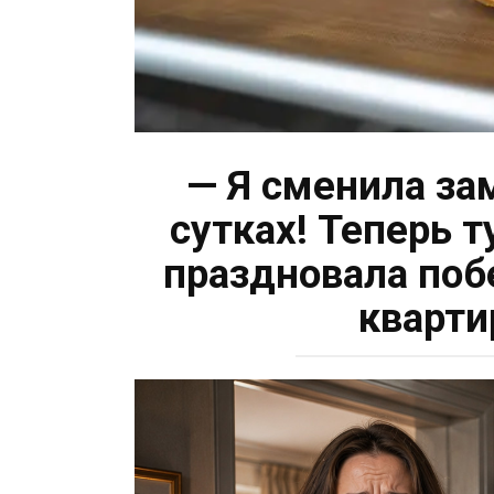
— Я сменила за
сутках! Теперь т
праздновала поб
кварти