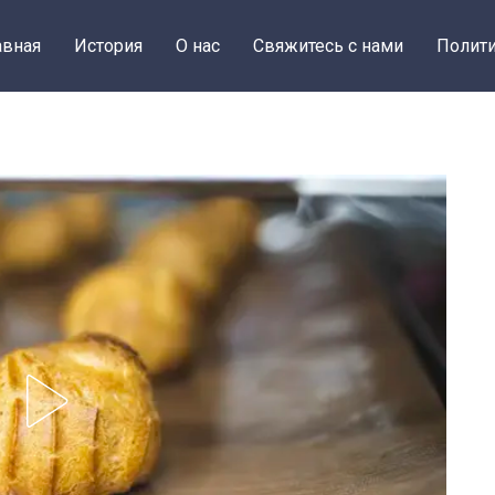
авная
История
О нас
Свяжитесь с нами
Полити