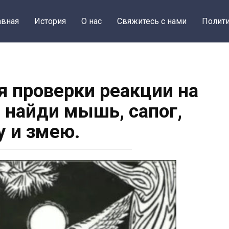
авная
История
О нас
Свяжитесь с нами
Полити
я проверки реакции на
: найди мышь, сапог,
 и змею.