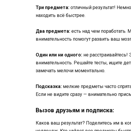
Три предмета:
отличный результат! Немн
находить всё быстрее.
Два предмета:
есть над чем поработать. 
внимательность помогут развить ваш мозг
Один или ни одного:
не расстраивайтесь! Э
внимательность. Решайте тесты, ищите де
замечать мелочи моментально.
Подсказка:
мелкие предметы часто спрят
Если не видите сразу — внимательно присм
Вызов друзьям и подписка:
Каков ваш результат? Поделитесь им в к
челлендж. Кто найдет все предметы быст