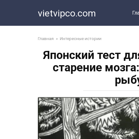
Перейти
vietvipco.com
к
Гл
контенту
Главная
»
Интересные истории
Японский тест дл
старение мозга
рыбу