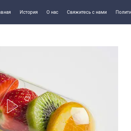
авная
История
О нас
Свяжитесь с нами
Полити