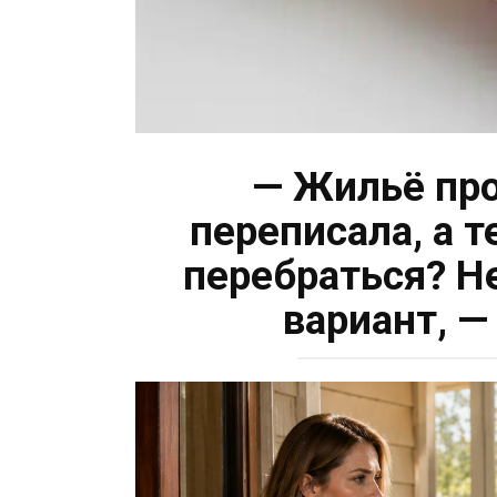
— Жильё про
переписала, а 
перебраться? Н
вариант, —