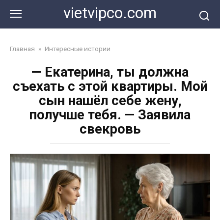
Перейти
vietvipco.com
к
контенту
Главная
»
Интересные истории
— Екатерина, ты должна
съехать с этой квартиры. Мой
сын нашёл себе жену,
получше тебя. — Заявила
свекровь