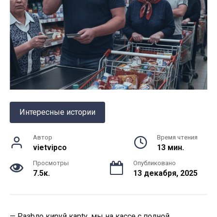
Интересные истории
Автор
Время чтения
vietvipco
13 мин.
Просмотры
Опубликовано
7.5к.
13 декабря, 2025
— Разbло кируй карtу, мы на кассе с полной