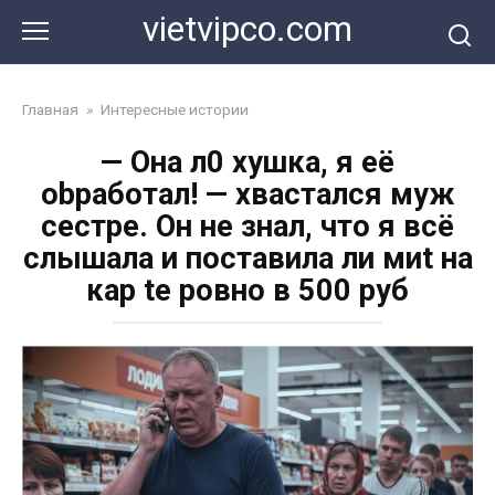
Перейти
vietvipco.com
к
контенту
Главная
»
Интересные истории
— Она л0 хушка, я её
оbработал! — хвастался муж
сестре. Он не знал, что я всё
слышала и поставила ли миt на
кар tе ровно в 500 руб