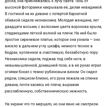
доски, она приближалась к лучу света. Тень от
высокой фоторамки накрывала её, делая невидимой.
В гостиной на их диване с потертой бархатной
обивкой сидела незнакомка. Молодая женщина, лет
двадцати восьми, с волосами цвета воронова крыла,
спадающими лёгкой волной на плечи. На ней было
простое сиреневое платье, которое она узнала — оно
висело в дальнем углу шкафа, немного тесное в
бедрах, купленное в счастливую, беззаботную пору.
Незнакомка сидела, поджав под себя ноги, в
невымышленной, домашней позе, а в её руках играл
огнями бокал с темно-рубиновым вином. Он сидел
рядом, слишком близко, его рука лежала на спинке
дивана, почти касаясь её плеча, выражая
расслабленную, собственническую нежность.
На экране что-то мерцало, но они явно не смотрели.