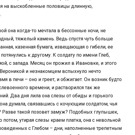
вая на выскобленные половицы длинную,
.
рой она когда-то мечтала в бессонные ночи, не
одный, тяжелый камень. Ведь спустя чуть больше
епанная, казенная бумага, извещающая о гибели, ее
отянулись к другому. К солдату по имени Глеб,
ой, с запада. Месяц он прожил в Ивановке, и этого
 Вероникой и незнакомцем вспыхнуло нечто
я в печи – оно и греет, и обжигает. Он возник будто
слевоенного времени, и растворился так же
аний. Два дня лила она слезы от обиды и горького
м она думала, связавшись с кочующим солдатом, чья
и? Разве такой позовет замуж? Подобных глупышек,
о потом, утирая слезы краем платка, она с невольной
проведенных с Глебом – дни, наполненные трепетным