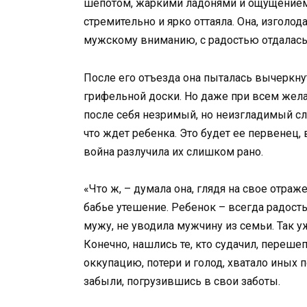
шепотом, жаркими ладонями и ощущением,
стремительно и ярко оттаяла. Она, изголо
мужскому вниманию, с радостью отдалась
После его отъезда она пыталась вычеркнуть
грифельной доски. Но даже при всем жела
после себя незримый, но неизгладимый сл
что ждет ребенка. Это будет ее первенец,
война разлучила их слишком рано.
«Что ж, – думала она, глядя на свое отраж
бабье утешение. Ребенок – всегда радость
мужу, не уводила мужчину из семьи. Так 
Конечно, нашлись те, кто судачил, переше
оккупацию, потери и голод, хватало иных 
забыли, погрузившись в свои заботы.