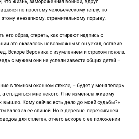
 что жизнь, замороженная войной, вдруг
давшаяся по простому человеческому теплу, по
 этому внезапному, стремительному порыву.
 его образ, стереть, как стирают надпись с
нии это оказалось невозможным: он уехал, оставив
ед. Вскоре Вероника с изумлением и страхом поняла,
 ведь с мужем они не успели завести общих детей –
ение в темном оконном стекле, – будет у меня теперь
, а стыдиться мне некого. Я не изменяла живому
уж вышло. Кому сейчас есть дело до моей судьбы?»
птывался за ее спиной. Но в деревне, пережившей
поводов для сплетен, отчего вскоре о ее положении