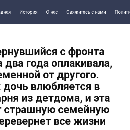
авная
История
О нас
Свяжитесь с нами
Полити
Вернувшийся с фронта
а два года оплакивала,
еменной от другого.
х дочь влюбляется в
рня из детдома, и эта
т страшную семейную
перевернет все жизни