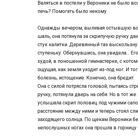
Валяться в постели у Вероники не было в
печь? Помогать было некому.
Однажды вечером, выливая остывшую воду
шаль, она потянула за скрипучую ручку д
стук калитки. Деревянный таз выскользнул
ступеньку. Обернувшись, она увидела… Его.
худой, в поношенной гимнастерке, с котом
ощущая, как земля уходит из-под ног. И то
болезнь, истощение. Конечно, она бредит.
Она с силой потрясла головой, пытаясь ст
ручку, потянула дверь на себя. Но в тот ж
услышала скрип половиц под чужими сапо
расстояние между ними и теперь стоял сл
заходящего солнца. По щекам Вероники бе
непослушных ногах она прошла в горницу и