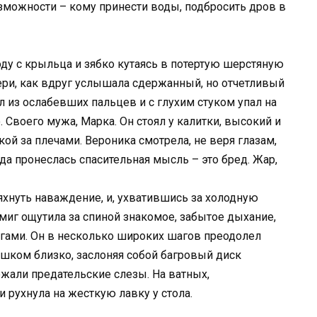
озможности – кому принести воды, подбросить дров в
 с крыльца и зябко кутаясь в потертую шерстяную
вери, как вдруг услышала сдержанный, но отчетливый
 из ослабевших пальцев и с глухим стуком упал на
 Своего мужа, Марка. Он стоял у калитки, высокий и
кой за плечами. Вероника смотрела, не веря глазам,
гда пронеслась спасительная мысль – это бред. Жар,
ряхнуть наваждение, и, ухватившись за холодную
е миг ощутила за спиной знакомое, забытое дыхание,
гами. Он в несколько широких шагов преодолел
ишком близко, заслоняя собой багровый диск
жали предательские слезы. На ватных,
 рухнула на жесткую лавку у стола.