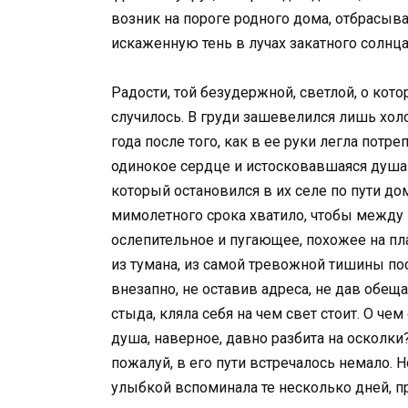
возник на пороге родного дома, отбрасы
искаженную тень в лучах закатного солнца
Радости, той безудержной, светлой, о кото
случилось. В груди зашевелился лишь хол
года после того, как в ее руки легла потр
одинокое сердце и истосковавшаяся душа п
который остановился в их селе по пути дом
мимолетного срока хватило, чтобы между
ослепительное и пугающее, похожее на плам
из тумана, из самой тревожной тишины по
внезапно, не оставив адреса, не дав обещ
стыда, кляла себя на чем свет стоит. О че
душа, наверное, давно разбита на осколк
пожалуй, в его пути встречалось немало. Н
улыбкой вспоминала те несколько дней, 