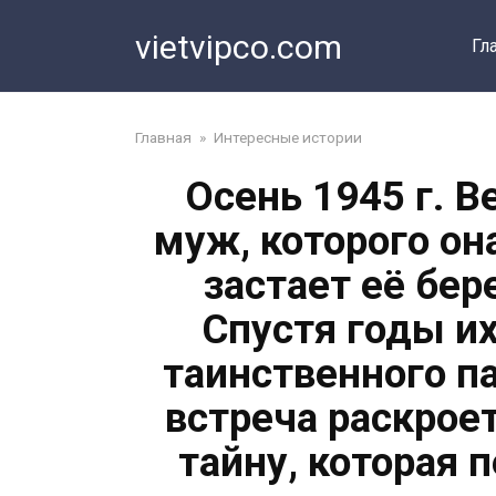
Перейти
vietvipco.com
к
Гл
контенту
Главная
»
Интересные истории
Осень 1945 г. 
муж, которого он
застает её бер
Спустя годы и
таинственного па
встреча раскрое
тайну, которая 