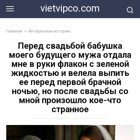
Перейти
vietvipco.com
к
контенту
Главная
»
Интересные истории
Перед свадьбой бабушка
моего будущего мужа отдала
мне в руки флакон с зеленой
жидкостью и велела выпить
ее перед первой брачной
ночью, но после свадьбы со
мной произошло кое-что
странное