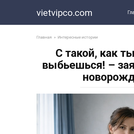
Перейти
vietvipco.com
к
Гл
контенту
Главная
»
Интересные истории
С такой, как т
выбьешься! – зая
новорож