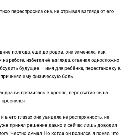
ихо переспросила она, не отрывая взгляда от его
дние полгода, ещё до родов, она замечала, как
 на работе, избегал её взгляда, отвечал односложно
обсудить будущее — имя для ребёнка, перестановку в
р причинял ему физическую боль.
андра выпрямилась в кресле, перехватив сына
 проснулся.
и в его глазах она увидела не растерянность, не
н уже принял решение давно и сейчас лишь доводил
огу. Честно думал. Но когда он родился, я понял, что