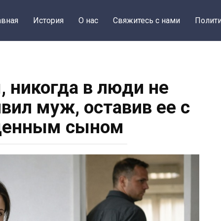
авная
История
О нас
Свяжитесь с нами
Полити
ы, никогда в люди не
вил муж, оставив ее с
денным сыном