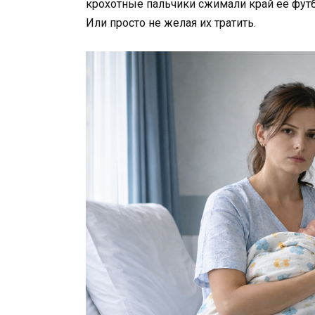
крохотные пальчики сжимали край её футбо
Или просто не желая их тратить.