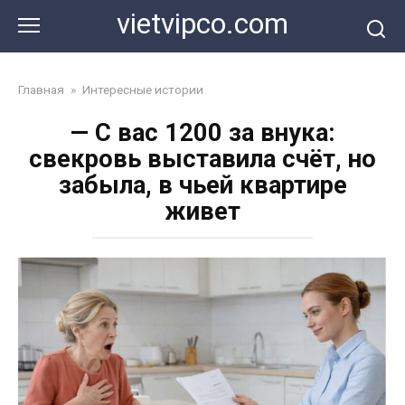
Перейти
vietvipco.com
к
контенту
Главная
»
Интересные истории
— С вас 1200 за внука:
свекровь выставила счёт, но
забыла, в чьей квартире
живет