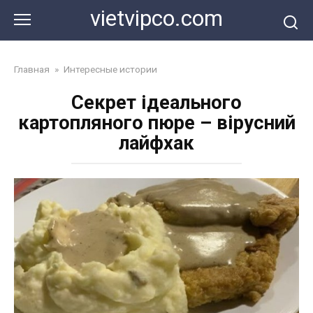
Перейти
vietvipco.com
к
контенту
Главная
»
Интересные истории
Секрет ідеального
картопляного пюре – вірусний
лайфхак