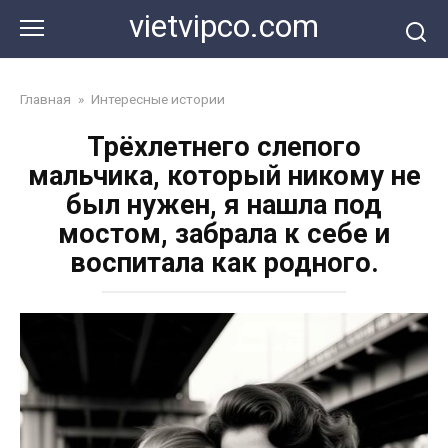
Перейти
vietvipco.com
к
контенту
Главная
»
Интересные истории
Трёхлетнего слепого
мальчика, который никому не
был нужен, я нашла под
мостом, забрала к себе и
воспитала как родного.