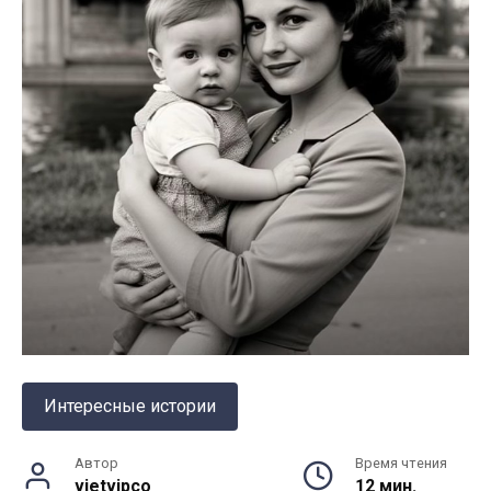
Интересные истории
Автор
Время чтения
vietvipco
12 мин.