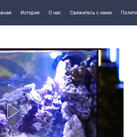
авная
История
О нас
Свяжитесь с нами
Полити