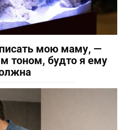
описать мою маму, —
м тоном, будто я ему
олжна