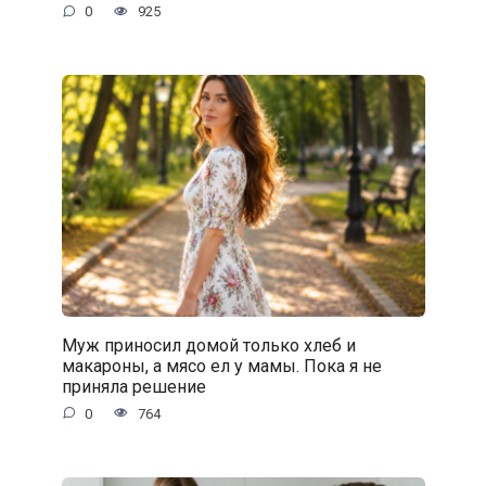
0
925
Муж приносил домой только хлеб и
макароны, а мясо ел у мамы. Пока я не
приняла решение
0
764