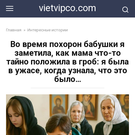
Перейти
vietvipco.com
к
контенту
Главная
»
Интересные истории
Во время похорон бабушки я
заметила, как мама что-то
тайно положила в гроб: я была
в ужасе, когда узнала, что это
было…