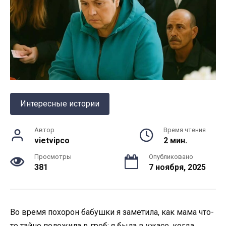
Интересные истории
Автор
Время чтения
vietvipco
2 мин.
Просмотры
Опубликовано
381
7 ноября, 2025
Во время похорон бабушки я заметила, как мама что-
то тайно положила в гроб: я была в ужасе, когда