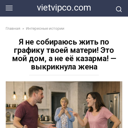
Перейти
vietvipco.com
к
контенту
Главная
»
Интересные истории
Я не собираюсь жить по
графику твоей матери! Это
мой дом, а не её казарма! —
выкрикнула жена