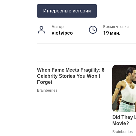
Интересные истории
Автор
Время чтения
vietvipco
19 мин.