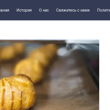
авная
История
О нас
Свяжитесь с нами
Полити